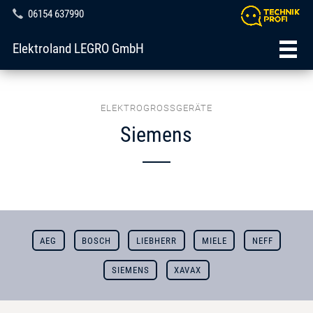
06154 637990
Elektroland LEGRO GmbH
ELEKTROGROSSGERÄTE
Siemens
AEG
BOSCH
LIEBHERR
MIELE
NEFF
SIEMENS
XAVAX