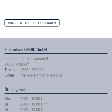
PROSPEKT ONLINE ANSCHAUEN
Elektroland LEGRO GmbH
In den Leppsteinswiesen 5
64380
Roßdorf
Telefon
06154 637990
E-Mail
mail@elektroland-legro.de
Öffnungszeiten
Mo
09:00 - 18:00 Uhr
Di
09:00 - 18:00 Uhr
Mi
09:00 - 18:00 Uhr